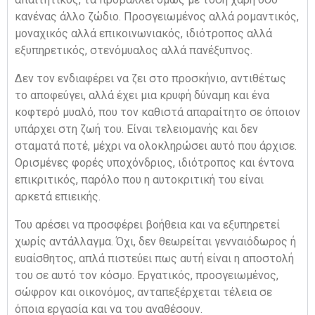
κανένας άλλο ζώδιο. Προσγειωμένος αλλά ρομαντικός,
μοναχικός αλλά επικοινωνιακός, ιδιότροπος αλλά
εξυπηρετικός, στενόμυαλος αλλά πανέξυπνος.
Δεν τον ενδιαφέρει να ζει στο προσκήνιο, αντιθέτως
το αποφεύγει, αλλά έχει μια κρυφή δύναμη και ένα
κοφτερό μυαλό, που τον καθιστά απαραίτητο σε όποιον
υπάρχει στη ζωή του. Είναι τελειομανής και δεν
σταματά ποτέ, μέχρι να ολοκληρώσει αυτό που άρχισε.
Ορισμένες φορές υποχόνδριος, ιδιότροπος και έντονα
επικριτικός, παρόλο που η αυτοκριτική του είναι
αρκετά επιεικής.
Του αρέσει να προσφέρει βοήθεια και να εξυπηρετεί
χωρίς αντάλλαγμα. Όχι, δεν θεωρείται γενναιόδωρος ή
ευαίσθητος, απλά πιστεύει πως αυτή είναι η αποστολή
του σε αυτό τον κόσμο. Εργατικός, προσγειωμένος,
σώφρον και οικονόμος, ανταπεξέρχεται τέλεια σε
όποια εργασία και να του αναθέσουν.