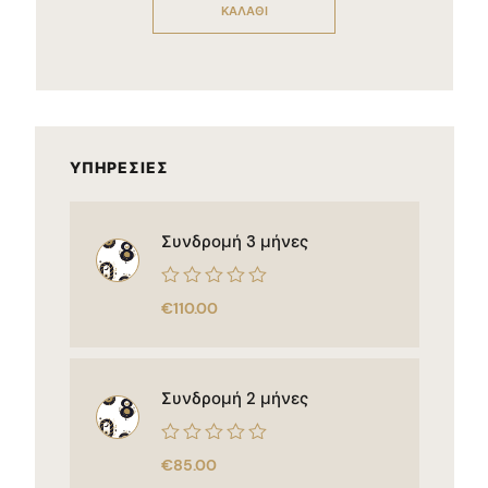
ΚΑΛΆΘΙ
ΥΠΗΡΕΣΊΕΣ
Συνδρομή 3 μήνες
Βαθμολογήθηκε
€
110.00
με
0
από
5
Συνδρομή 2 μήνες
Βαθμολογήθηκε
€
85.00
με